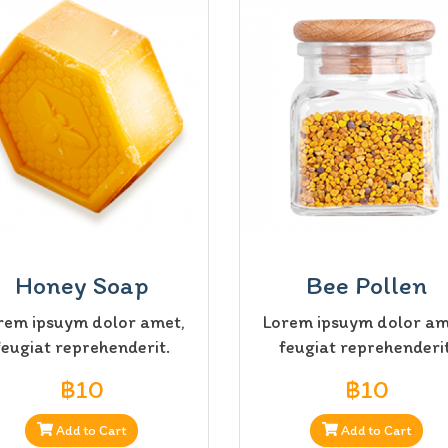
Honey Soap
Bee Pollen
rem ipsuym dolor amet,
Lorem ipsuym dolor am
feugiat reprehenderit.
feugiat reprehenderit
฿10
฿10
Add to Cart
Add to Cart