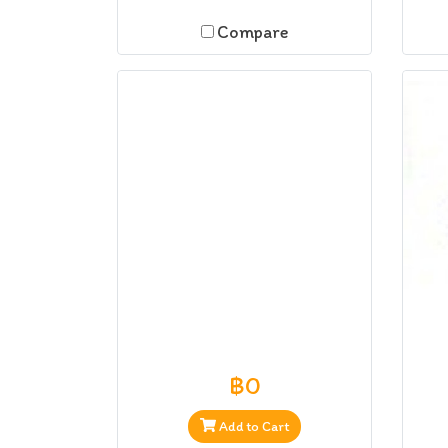
Compare
฿0
Add to Cart