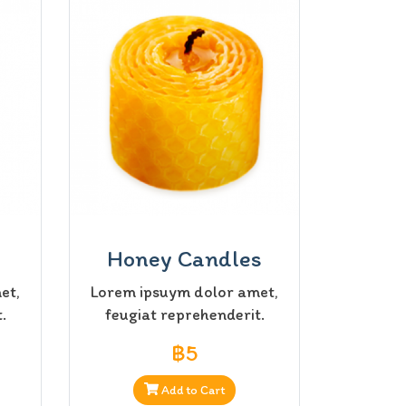
Honey Candles
et,
Lorem ipsuym dolor amet,
.
feugiat reprehenderit.
฿5
Add to Cart