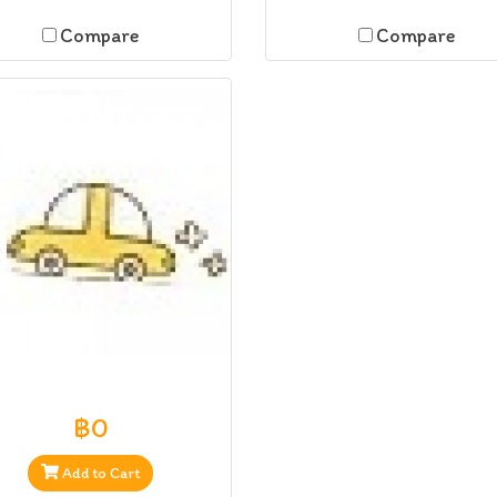
Compare
Compare
฿0
Add to Cart