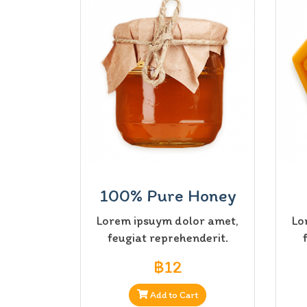
100% Pure Honey
Lorem ipsuym dolor amet,
Lo
feugiat reprehenderit.
฿12
Add to Cart